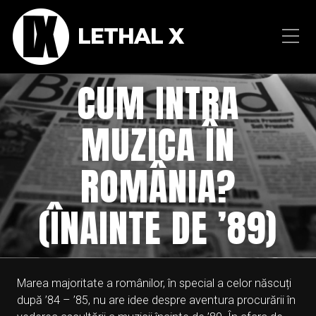
LETHAL X
CUM INTRA
MUZICA ÎN
ROMÂNIA?
(ÎNAINTE DE ’89)
Marea majoritate a românilor, în special a celor născuți
după ’84 – ’85, nu are idee despre aventura procurării în