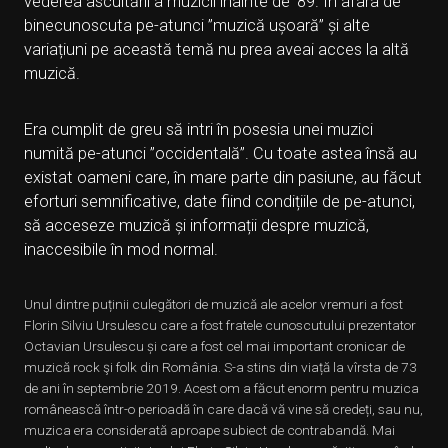
vederea ascultării a muzicii înainte de ’89. În afara de
binecunoscuta pe-atunci ”muzică ușoară” și alte
variațiuni pe această temă nu prea aveai acces la altă
muzică.
Era cumplit de greu să intri în posesia unei muzici
numită pe-atunci ”occidentală”. Cu toate astea însă au
existat oameni care, în mare parte din pasiune, au făcut
eforturi semnificative, date fiind condițiile de pe-atunci,
să acceseze muzică și informații despre muzică,
inaccesibile în mod normal.
Unul dintre puținii culegători de muzică ale acelor vremuri a fost
Florin Silviu Ursulescu care a fost fratele cunoscutului prezentator
Octavian Ursulescu și care a fost cel mai important cronicar de
muzică rock şi folk din România. S-a stins din viață la vîrsta de 73
de ani în septembrie 2019. Acest om a făcut enorm pentru muzica
românească într-o perioadă în care dacă vă vine să credeți, sau nu,
muzica era considerată aproape subiect de contrabandă. Mai