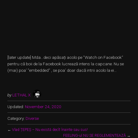
[later update] Mda…deci apăsați acolo pe ”Watch on Facebook”
pentru că boii de la Facebook lucrează intens la capcane. Nu se
(mai) poa’ ”embedded” , se poa’ doar dacă intrii acolo la ei…
by
LETHAL X
Updated:
November 24, 2020
Category:
Diverse
←
Vlad ȚEPEȘ – Nu există decît înainte sau sus!
FEELING-ul NU SE REGLEMENTEAZĂ
→